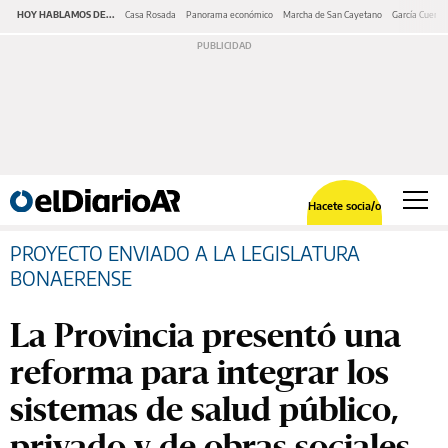
HOY HABLAMOS DE...
Casa Rosada
Panorama económico
Marcha de San Cayetano
García Cuerva
Hacete socia/o
PROYECTO ENVIADO A LA LEGISLATURA
BONAERENSE
La Provincia presentó una
reforma para integrar los
sistemas de salud público,
privado y de obras sociales