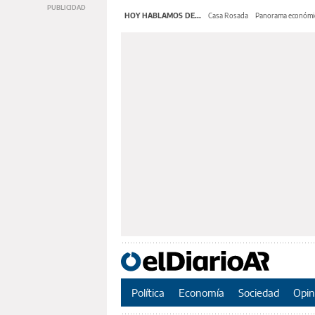
HOY HABLAMOS DE...
Casa Rosada
Panorama económi
Política
Economía
Sociedad
Opin