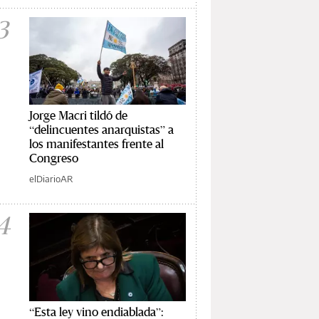
3
Jorge Macri tildó de
“delincuentes anarquistas” a
los manifestantes frente al
Congreso
elDiarioAR
4
“Esta ley vino endiablada”: