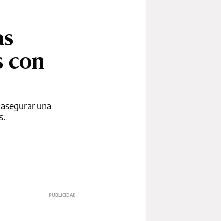
as
s con
y asegurar una
s.