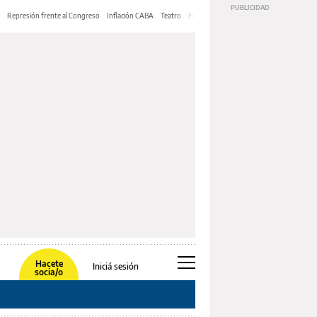
Represión frente al Congreso
Inflación CABA
Teatro
Feria de Editores
Mery Streep
Hacete
Iniciá sesión
socia/o