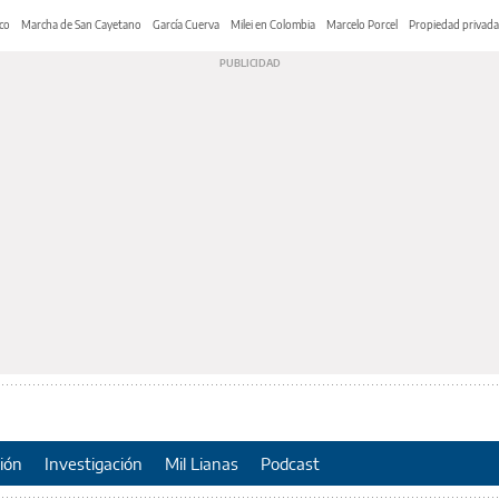
co
Marcha de San Cayetano
García Cuerva
Milei en Colombia
Marcelo Porcel
Propiedad privada
ión
Investigación
Mil Lianas
Podcast