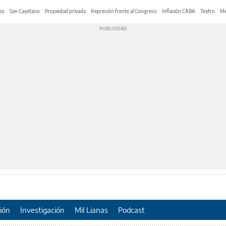
co
San Cayetano
Propiedad privada
Represión frente al Congreso
Inflación CABA
Teatro
Me
ión
Investigación
Mil Lianas
Podcast