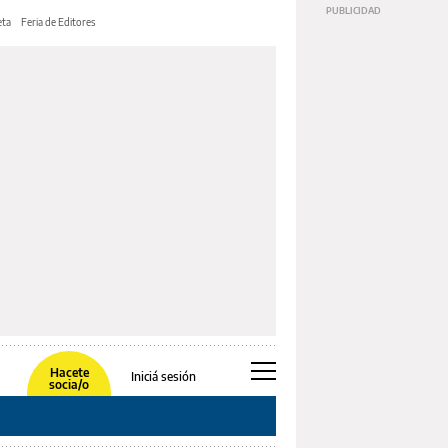
ta
Feria de Editores
Hacete
Iniciá sesión
socia/o