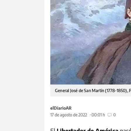
General José de San Martín (1778-1850), P
elDiarioAR
17 de agosto de 2022
00:01 h
0
El
Libertador de América
pasó