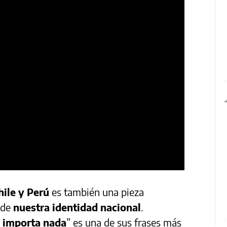
hile y Perú
es también una pieza
 de
nuestra identidad nacional
.
o importa nada
” es una de sus frases más