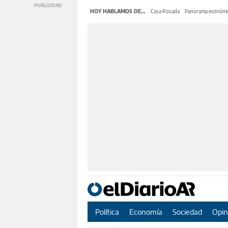
HOY HABLAMOS DE...
Casa Rosada
Panorama económi
Política
Economía
Sociedad
Opin