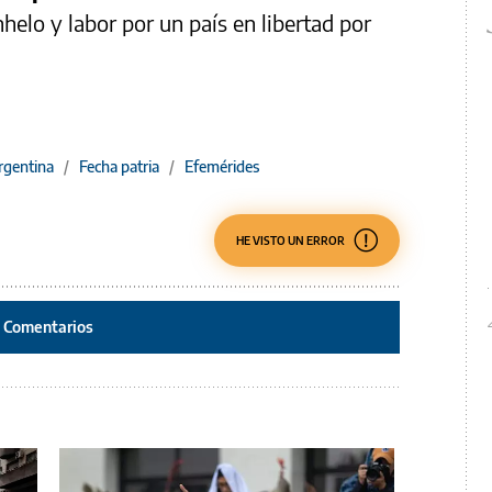
helo y labor por un país en libertad por
rgentina
/
Fecha patria
/
Efemérides
HE VISTO UN ERROR
Comentarios