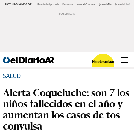
HOY HABLAMOS DE...
Propiedad privada
Represión frente al Congreso
Javier Milei
Jefes del PAMI
Hacete socia/o
SALUD
Alerta Coqueluche: son 7 los
niños fallecidos en el año y
aumentan los casos de tos
convulsa