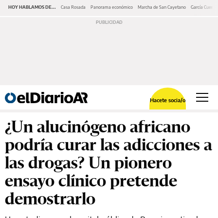
HOY HABLAMOS DE...
Casa Rosada
Panorama económico
Marcha de San Cayetano
García Cuerva
Hacete socia/o
¿Un alucinógeno africano
podría curar las adicciones a
las drogas? Un pionero
ensayo clínico pretende
demostrarlo