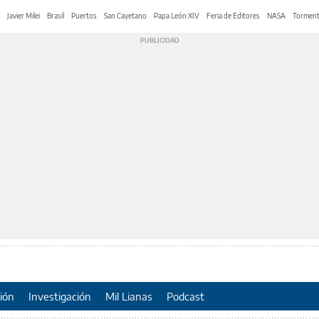
Javier Milei
Brasil
Puertos
San Cayetano
Papa León XIV
Feria de Editores
NASA
Tormen
ión
Investigación
Mil Lianas
Podcast