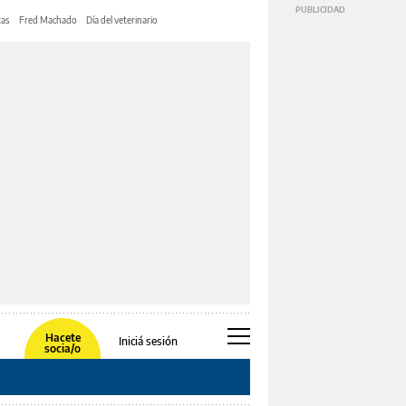
tas
Fred Machado
Día del veterinario
Hacete
Iniciá sesión
socia/o