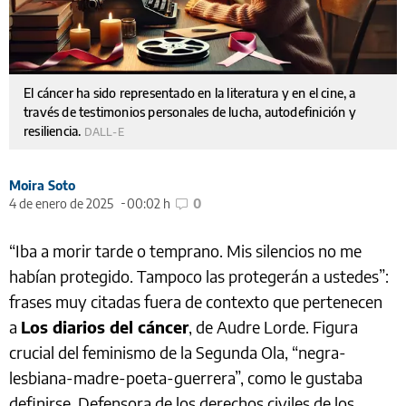
El cáncer ha sido representado en la literatura y en el cine, a
través de testimonios personales de lucha, autodefinición y
resiliencia.
DALL-E
Moira Soto
4 de enero de 2025
00:02 h
0
“Iba a morir tarde o temprano. Mis silencios no me
habían protegido. Tampoco las protegerán a ustedes”:
frases muy citadas fuera de contexto que pertenecen
a
Los diarios del cáncer
, de Audre Lorde. Figura
crucial del feminismo de la Segunda Ola, “negra-
lesbiana-madre-poeta-guerrera”, como le gustaba
definirse. Defensora de los derechos civiles de los