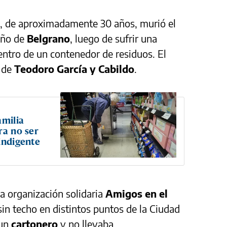
e, de aproximadamente 30 años, murió el
eño de
Belgrano
, luego de sufrir una
entro de un contenedor de residuos. El
n de
Teodoro García y Cabildo
.
amilia
ra no ser
indigente
la organización solidaria
Amigos en el
sin techo en distintos puntos de la Ciudad
 un
cartonero
y no llevaba