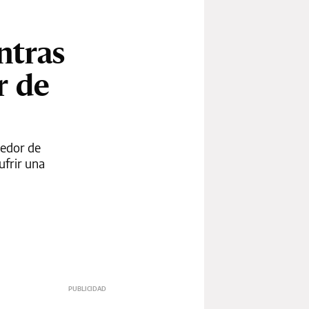
ntras
r de
nedor de
ufrir una