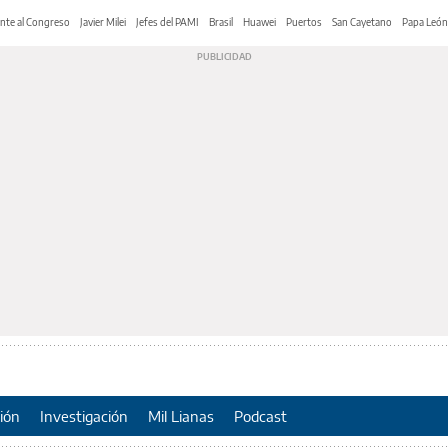
nte al Congreso
Javier Milei
Jefes del PAMI
Brasil
Huawei
Puertos
San Cayetano
Papa León
ión
Investigación
Mil Lianas
Podcast