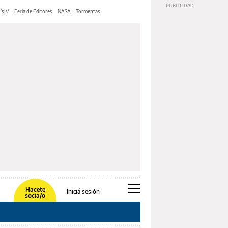
 XIV
Feria de Editores
NASA
Tormentas
Hacete
Iniciá sesión
socia/o