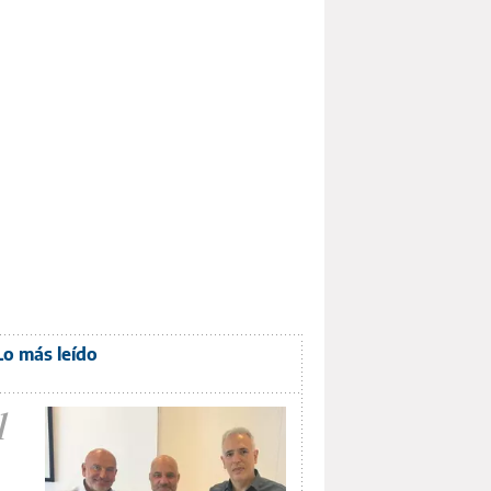
Lo más leído
1