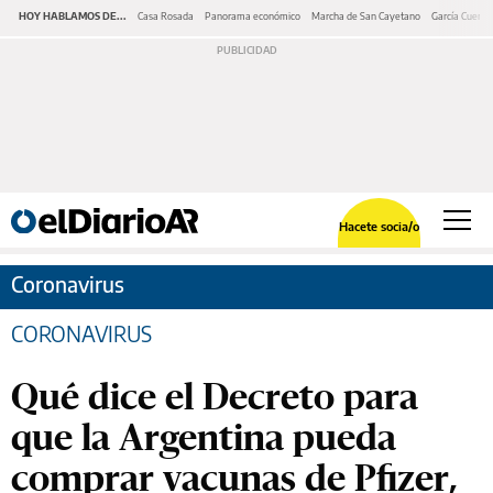
HOY HABLAMOS DE...
Casa Rosada
Panorama económico
Marcha de San Cayetano
García Cuerva
Hacete socia/o
Coronavirus
CORONAVIRUS
Qué dice el Decreto para
que la Argentina pueda
comprar vacunas de Pfizer,