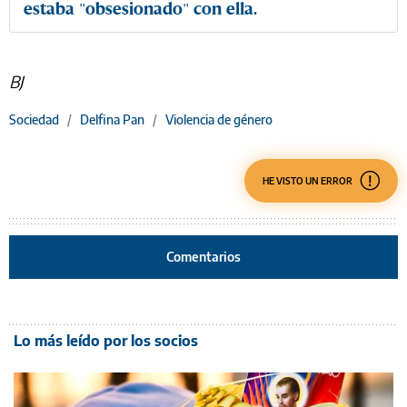
estaba "obsesionado" con ella.
BJ
Sociedad
/
Delfina Pan
/
Violencia de género
HE VISTO UN ERROR
Comentarios
Lo más leído por los socios