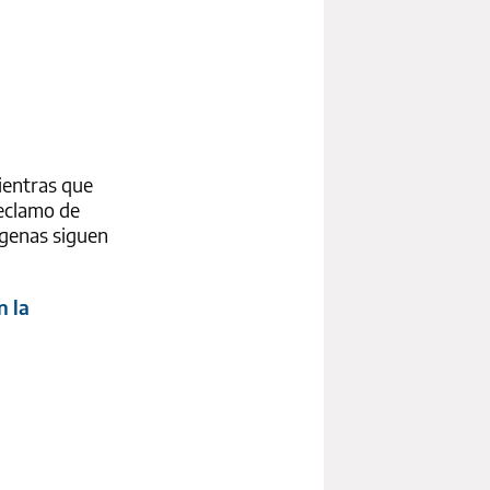
ientras que
reclamo de
ígenas siguen
n la