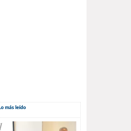
Lo más leído
1