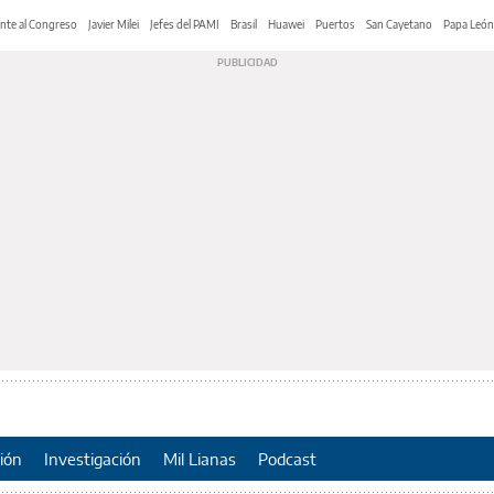
nte al Congreso
Javier Milei
Jefes del PAMI
Brasil
Huawei
Puertos
San Cayetano
Papa León
ión
Investigación
Mil Lianas
Podcast