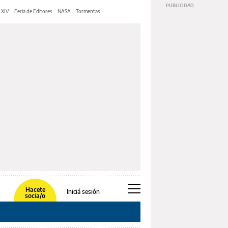
 XIV
Feria de Editores
NASA
Tormentas
Hacete
Iniciá sesión
socia/o