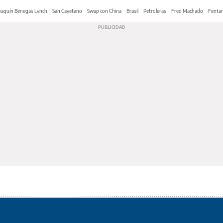
oaquín Benegas Lynch
San Cayetano
Swap con China
Brasil
Petroleras
Fred Machado
Fentan