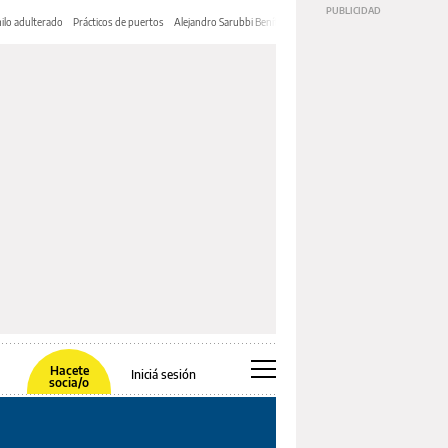
ilo adulterado
Prácticos de puertos
Alejandro Sarubbi Benítez
Hacete
Iniciá sesión
socia/o