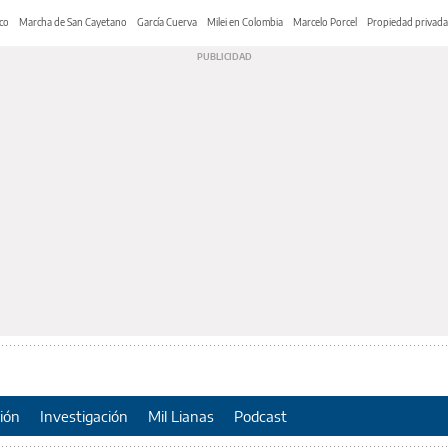
co
Marcha de San Cayetano
García Cuerva
Milei en Colombia
Marcelo Porcel
Propiedad privada
ión
Investigación
Mil Lianas
Podcast