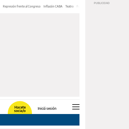
Represión frente al Congreso
Inflación CABA
Teatro
Feria de Editores
Mery Streep
Hacete
Iniciá sesión
socia/o