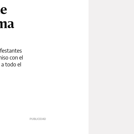
de
rma
ifestantes
miso con el
 a todo el