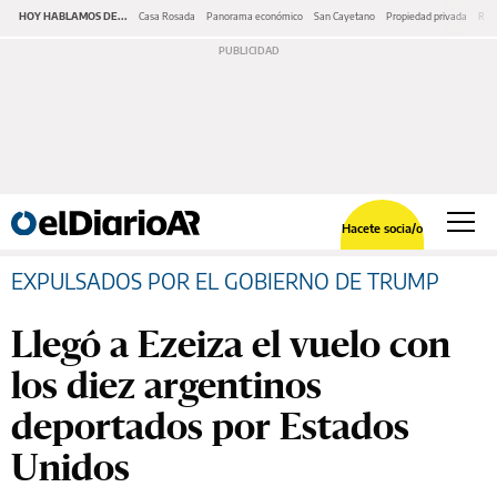
HOY HABLAMOS DE...
Casa Rosada
Panorama económico
San Cayetano
Propiedad privada
Repr
Hacete socia/o
EXPULSADOS POR EL GOBIERNO DE TRUMP
Llegó a Ezeiza el vuelo con
los diez argentinos
deportados por Estados
Unidos