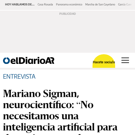
HOY HABLAMOS DE...
Casa Rosada
Panorama económico
Marcha de San Cayetano
García Cuerva
Hacete socia/o
ENTREVISTA
Mariano Sigman,
neurocientífico: “No
necesitamos una
inteligencia artificial para