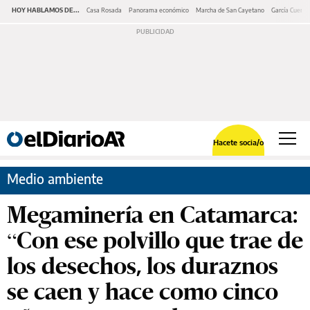
HOY HABLAMOS DE...
Casa Rosada
Panorama económico
Marcha de San Cayetano
García Cuerva
Hacete socia/o
Medio ambiente
Megaminería en Catamarca:
“Con ese polvillo que trae de
los desechos, los duraznos
se caen y hace como cinco