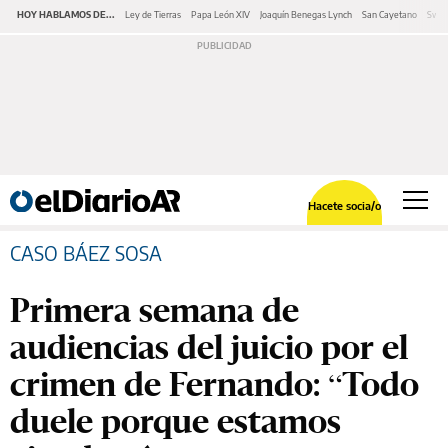
HOY HABLAMOS DE...
Ley de Tierras
Papa León XIV
Joaquín Benegas Lynch
San Cayetano
Swap
Hacete socia/o
CASO BÁEZ SOSA
Primera semana de
audiencias del juicio por el
crimen de Fernando: “Todo
duele porque estamos