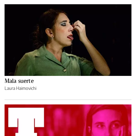
Mala suerte
Laura Haimovichi