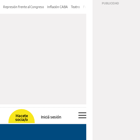
Represión frente al Congreso
Inflación CABA
Teatro
Feria de Editores
Mery Streep
Hacete
Iniciá sesión
socia/o