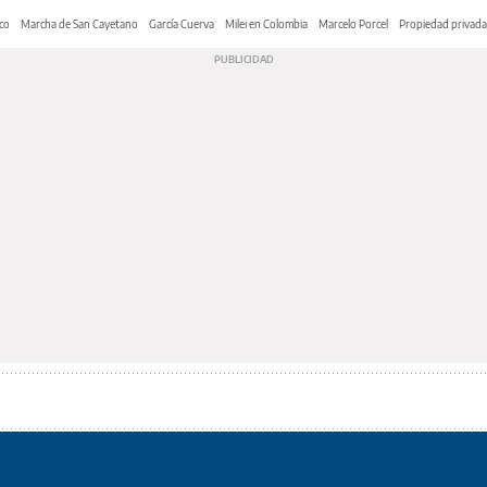
co
Marcha de San Cayetano
García Cuerva
Milei en Colombia
Marcelo Porcel
Propiedad privada