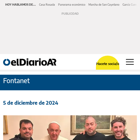
HOY HABLAMOS DE...
Casa Rosada
Panorama económico
Marcha de San Cayetano
García Cuerva
Hacete socia/o
Fontanet
5 de diciembre de 2024