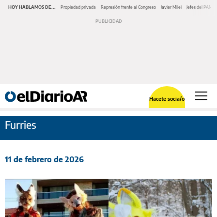
HOY HABLAMOS DE...
Propiedad privada
Represión frente al Congreso
Javier Milei
Jefes del PAMI
Hacete socia/o
Furries
11 de febrero de 2026