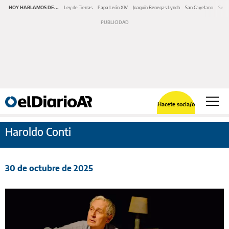
HOY HABLAMOS DE...
Ley de Tierras
Papa León XIV
Joaquín Benegas Lynch
San Cayetano
Swap
Hacete socia/o
Haroldo Conti
30 de octubre de 2025