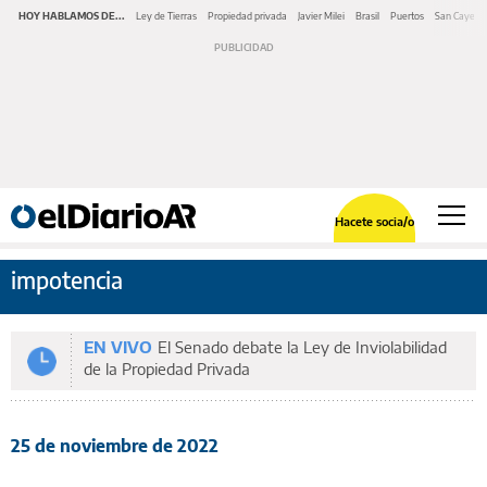
HOY HABLAMOS DE...
Ley de Tierras
Propiedad privada
Javier Milei
Brasil
Puertos
San Cayeta
Hacete socia/o
impotencia
EN VIVO
El Senado debate la Ley de Inviolabilidad
de la Propiedad Privada
25 de noviembre de 2022