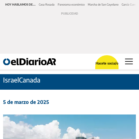
HOY HABLAMOS DE...
Casa Rosada
Panorama económico
Marcha de San Cayetano
García Cuerva
Hacete socia/o
IsraelCanada
5 de marzo de 2025