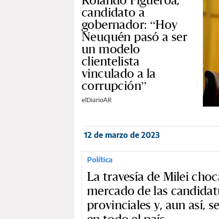
Rolando Figueroa,
candidato a
gobernador: “Hoy
Neuquén pasó a ser
un modelo
clientelista
vinculado a la
corrupción”
elDiarioAR
12 de marzo de 2023
Política
La travesía de Milei choc
mercado de las candidat
provinciales y, aun así, s
en todo el país