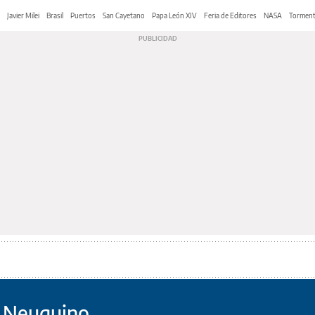
Javier Milei
Brasil
Puertos
San Cayetano
Papa León XIV
Feria de Editores
NASA
Tormen
 Neuquino