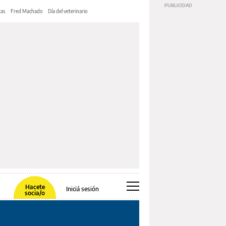
tas
Fred Machado
Día del veterinario
Hacete
Iniciá sesión
socia/o