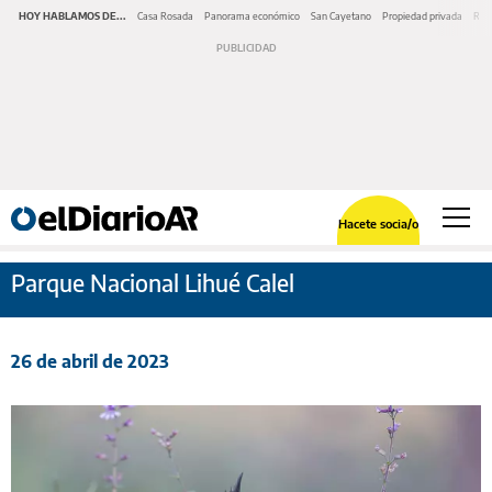
HOY HABLAMOS DE...
Casa Rosada
Panorama económico
San Cayetano
Propiedad privada
Repr
Hacete socia/o
Parque Nacional Lihué Calel
26 de abril de 2023