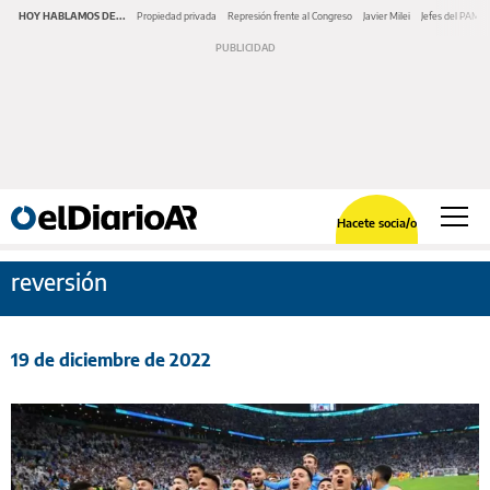
HOY HABLAMOS DE...
Propiedad privada
Represión frente al Congreso
Javier Milei
Jefes del PAMI
Hacete socia/o
reversión
19 de diciembre de 2022