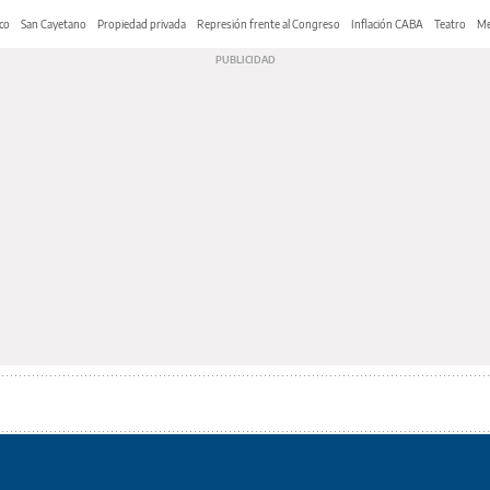
co
San Cayetano
Propiedad privada
Represión frente al Congreso
Inflación CABA
Teatro
Me