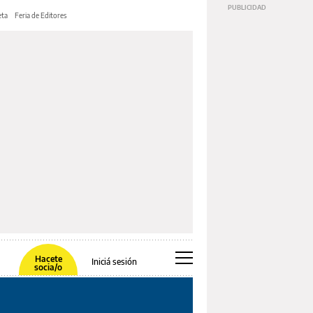
ta
Feria de Editores
Hacete
Iniciá sesión
socia/o