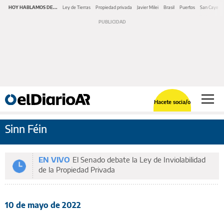
HOY HABLAMOS DE...
Ley de Tierras
Propiedad privada
Javier Milei
Brasil
Puertos
San Cayeta
Hacete socia/o
Sinn Féin
EN VIVO
El Senado debate la Ley de Inviolabilidad
de la Propiedad Privada
10 de mayo de 2022