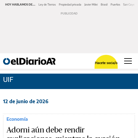
HOY HABLAMOS DE...
Ley de Tierras
Propiedad privada
Javier Milei
Brasil
Puertos
San Cayeta
Hacete socia/o
UIF
12 de junio de 2026
Economía
Adorni aún debe rendir