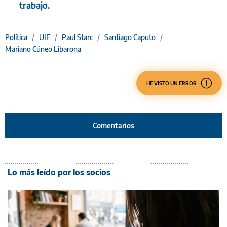
trabajo.
Política
/
UIF
/
Paul Starc
/
Santiago Caputo
/
Mariano Cúneo Libarona
HE VISTO UN ERROR
Comentarios
Lo más leído por los socios