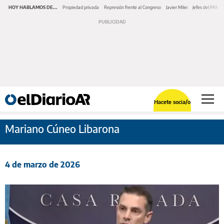
HOY HABLAMOS DE...
Propiedad privada
Represión frente al Congreso
Javier Milei
Jefes del PAMI
Hacete socia/o
Mariano Cúneo Libarona
4 de marzo de 2026