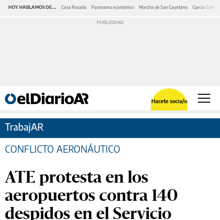
HOY HABLAMOS DE...
Casa Rosada
Panorama económico
Marcha de San Cayetano
García Cuerva
Hacete socia/o
TrabajAR
CONFLICTO AERONÁUTICO
ATE protesta en los
aeropuertos contra 140
despidos en el Servicio