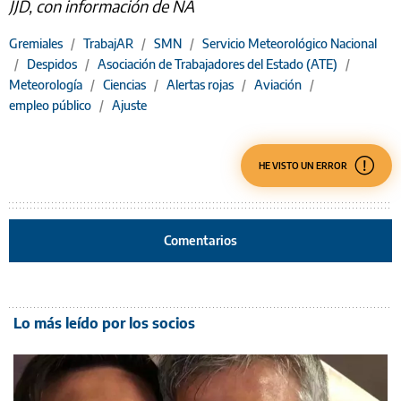
JJD, con información de NA
Gremiales
/
TrabajAR
/
SMN
/
Servicio Meteorológico Nacional
/
Despidos
/
Asociación de Trabajadores del Estado (ATE)
/
Meteorología
/
Ciencias
/
Alertas rojas
/
Aviación
/
empleo público
/
Ajuste
HE VISTO UN ERROR
Comentarios
Lo más leído por los socios