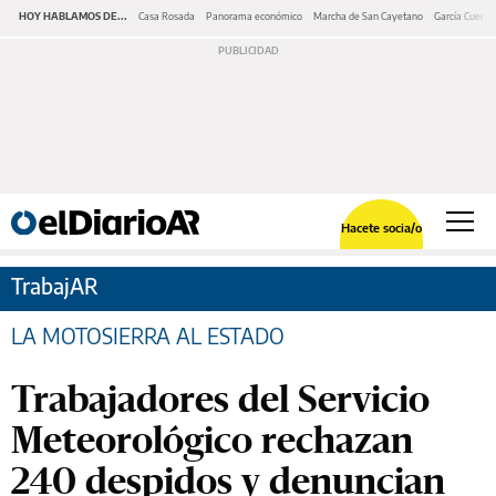
HOY HABLAMOS DE...
Casa Rosada
Panorama económico
Marcha de San Cayetano
García Cuerva
Hacete socia/o
TrabajAR
LA MOTOSIERRA AL ESTADO
Trabajadores del Servicio
Meteorológico rechazan
240 despidos y denuncian