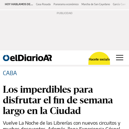
HOY HABLAMOS DE...
Casa Rosada
Panorama económico
Marcha de San Cayetano
García Cuerva
Hacete socia/o
CABA
Los imperdibles para
disfrutar el fin de semana
largo en la Ciudad
Vuelve La Noche de las Librerías con nuevos circuitos y
muchos descuentos. Además, llega Experiencia Góspel,