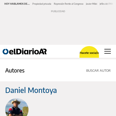
HOY HABLAMOS DE...
Propiedad privada
Represión frente al Congreso
Javier Milei
Jefes del PAMI
Hacete socia/o
Autores
BUSCAR AUTOR
Daniel Montoya