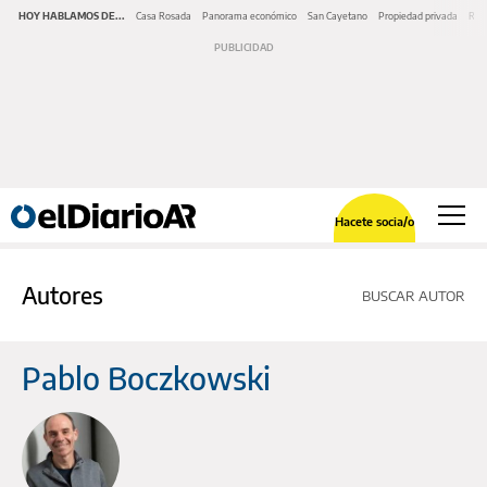
HOY HABLAMOS DE...
Casa Rosada
Panorama económico
San Cayetano
Propiedad privada
Repr
Hacete socia/o
Autores
BUSCAR AUTOR
Pablo Boczkowski