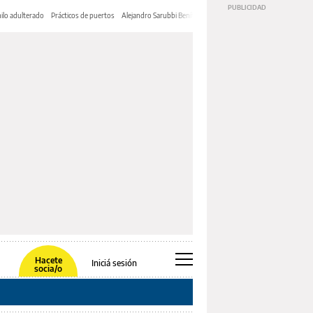
ilo adulterado
Prácticos de puertos
Alejandro Sarubbi Benítez
Hacete
Iniciá sesión
socia/o