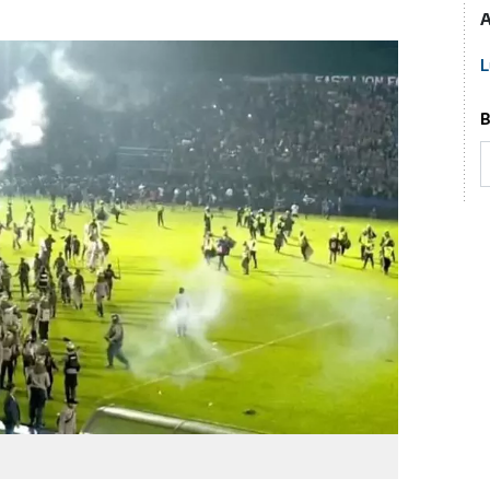
A
L
B