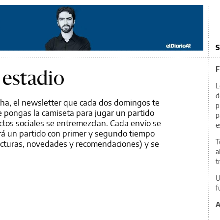
S
F
 estadio
L
d
cha, el newsletter que cada dos domingos te
p
te pongas la camiseta para jugar un partido
p
flictos sociales se entremezclan. Cada envío se
e
rá un partido con primer y segundo tiempo
T
lecturas, novedades y recomendaciones) y se
a
t
U
f
A