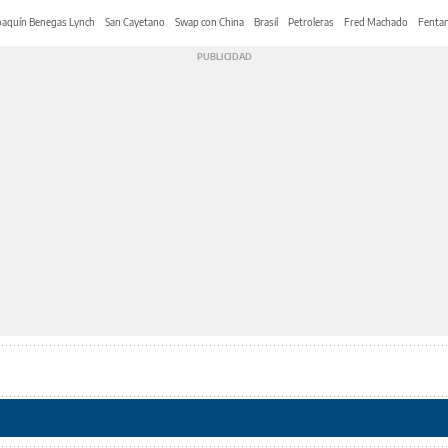
oaquín Benegas Lynch
San Cayetano
Swap con China
Brasil
Petroleras
Fred Machado
Fentan