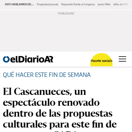
HOY HABLAMOS DE...
Propiedad privada
Represión frente al Congreso
Javier Milei
Jefes del PAMI
Hacete socia/o
QUÉ HACER ESTE FIN DE SEMANA
El Cascanueces, un
espectáculo renovado
dentro de las propuestas
culturales para este fin de