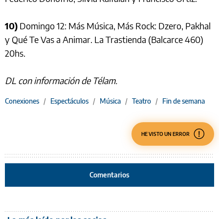
10)
Domingo 12: Más Música, Más Rock: Dzero, Pakhal
y Qué Te Vas a Animar. La Trastienda (Balcarce 460)
20hs.
DL con información de Télam.
Conexiones
/
Espectáculos
/
Música
/
Teatro
/
Fin de semana
HE VISTO UN ERROR
Comentarios