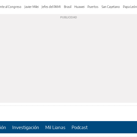
nte al Congreso
Javier Milei
Jefes del PAMI
Brasil
Huawei
Puertos
San Cayetano
Papa León
ión
Investigación
Mil Lianas
Podcast