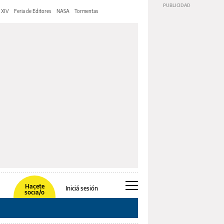
 XIV
Feria de Editores
NASA
Tormentas
Hacete
Iniciá sesión
socia/o