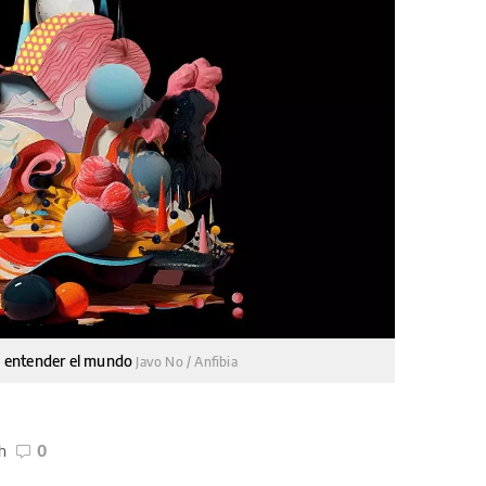
ra entender el mundo
Javo No / Anfibia
h
0