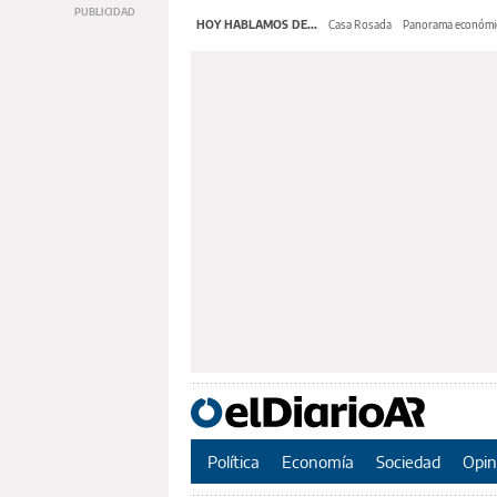
HOY HABLAMOS DE...
Casa Rosada
Panorama económi
Política
Economía
Sociedad
Opin