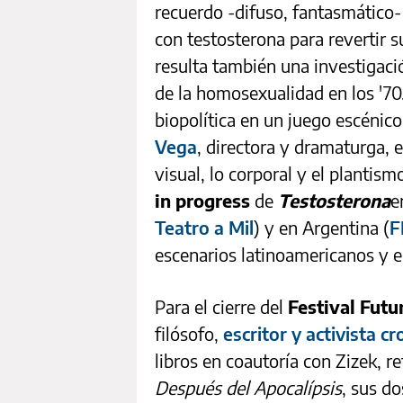
recuerdo -difuso, fantasmático-
con testosterona para revertir 
resulta también una investigaci
de la homosexualidad en los '70
biopolítica en un juego escénico
Vega
, directora y dramaturga, 
visual, lo corporal y el plantis
in progress
de
Testosterona
e
Teatro a Mil
) y en Argentina (
F
escenarios latinoamericanos y 
Para el cierre del
Festival Futu
filósofo,
escritor y activista c
libros en coautoría con Zizek, 
Después del Apocalípsis
, sus d