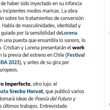
 de haber sido inyectado en su infancia
su incipientes modos maricas. La obra
ón sobre los tratamientos de conversión
. Habla de masculinidades, identidad y
 guiado por la sensibilidad de
Lorena
en una puesta que ensambla lo sonoro, lo
mo. Cristian y Lorena presentarán el
work
n la previa del estreno en Chile (
Festival
IBA 2023
), y antes de su gira por
europeos.
ro Imperfecto
, otro lujo: el
roata
Srecko Horvat
, que publicó varios
retomará ideas de
Poesía del Futuro y
os últimos trabajos. Entrevistado