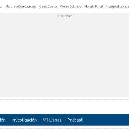
co
Marcha de San Cayetano
García Cuerva
Milei en Colombia
Marcelo Porcel
Propiedad privada
ión
Investigación
Mil Lianas
Podcast