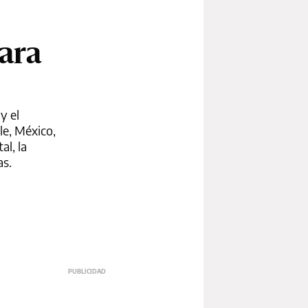
ara
y el
le, México,
l, la
as.