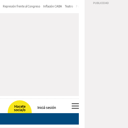
Represión frente al Congreso
Inflación CABA
Teatro
Feria de Editores
Mery Streep
Hacete
Iniciá sesión
socia/o