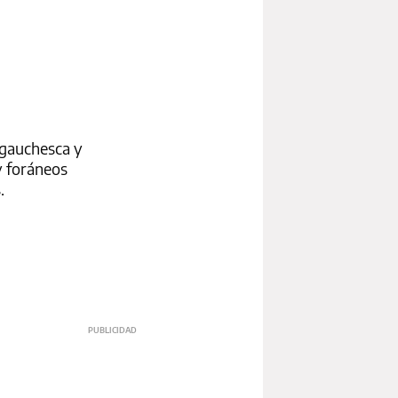
 gauchesca y
y foráneos
.