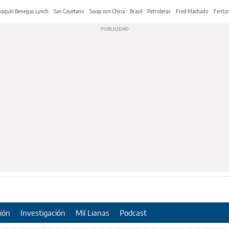
oaquín Benegas Lynch
San Cayetano
Swap con China
Brasil
Petroleras
Fred Machado
Fentan
ión
Investigación
Mil Lianas
Podcast