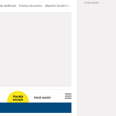
ilo adulterado
Prácticos de puertos
Alejandro Sarubbi Benítez
Hacete
Iniciá sesión
socia/o