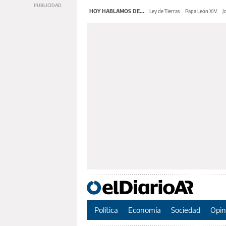
HOY HABLAMOS DE...
Ley de Tierras
Papa León XIV
J
Política
Economía
Sociedad
Opin