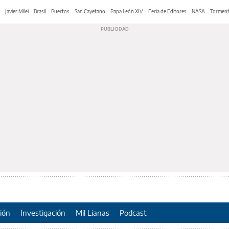
Javier Milei
Brasil
Puertos
San Cayetano
Papa León XIV
Feria de Editores
NASA
Tormen
ión
Investigación
Mil Lianas
Podcast