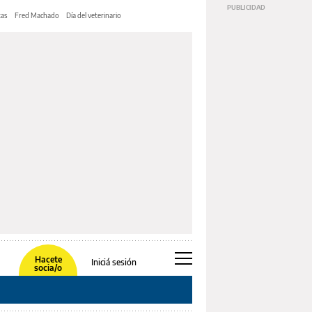
tas
Fred Machado
Día del veterinario
Hacete
Iniciá sesión
socia/o