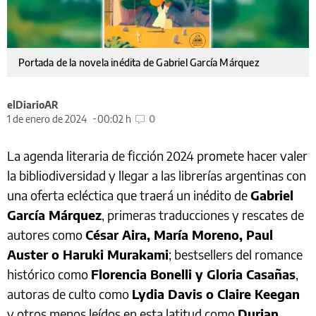
Portada de la novela inédita de Gabriel García Márquez
elDiarioAR
1 de enero de 2024
00:02 h
0
La agenda literaria de ficción 2024 promete hacer valer
la bibliodiversidad y llegar a las librerías argentinas con
una oferta ecléctica que traerá un inédito de
Gabriel
García Márquez
, primeras traducciones y rescates de
autores como
César Aira, María Moreno, Paul
Auster o Haruki Murakami
; bestsellers del romance
histórico como
Florencia Bonelli y Gloria Casañas
,
autoras de culto como
Lydia Davis o Claire Keegan
y otros menos leídos en esta latitud como
Durian