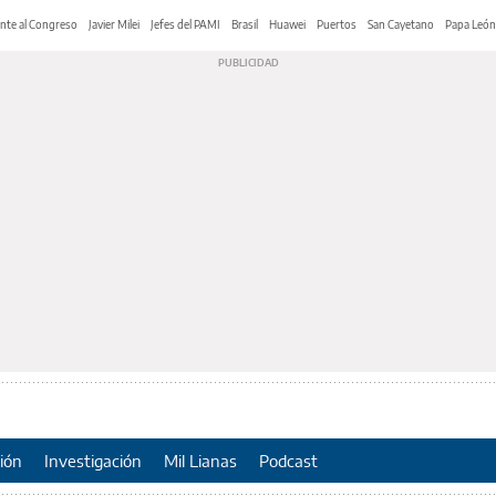
nte al Congreso
Javier Milei
Jefes del PAMI
Brasil
Huawei
Puertos
San Cayetano
Papa León
ión
Investigación
Mil Lianas
Podcast