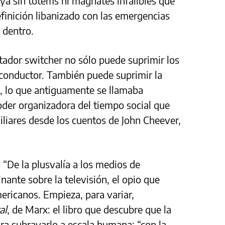
ya sin tótems ni magnates infalibles que
efinición libanizado con las emergencias
r dentro.
dor switcher no sólo puede suprimir los
 conductor. También puede suprimir la
lla, lo que antiguamente se llamaba
der organizadora del tiempo social que
liares desde los cuentos de John Cheever,
“De la plusvalía a los medios de
nante sobre la televisión, el opio que
ericanos. Empieza, para variar,
al
, de Marx: el libro que descubre que la
ara subrayarlo a escala humana: “con la