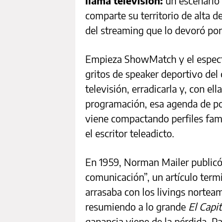
llama televisión:
un escenario 
comparte su territorio de alta d
del streaming que lo devoró po
Empieza ShowMatch y el especta
gritos de speaker deportivo del
televisión, erradicarla y, con e
programación, esa agenda de po
viene compactando perfiles fami
el escritor teleadicto.
En 1959, Norman Mailer publicó 
comunicación”, un artículo termi
arrasaba con los livings norteam
resumiendo a lo grande
El Capit
ganancia viene de la pérdida. P