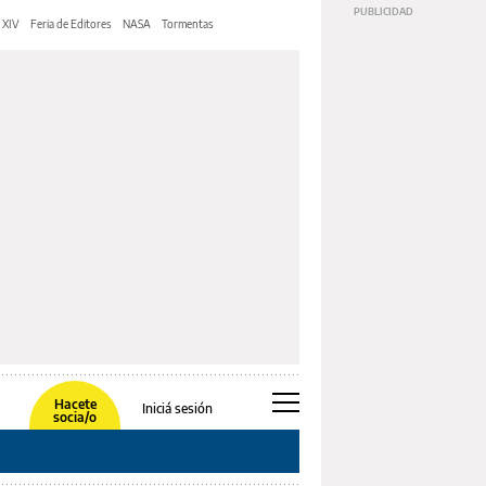
 XIV
Feria de Editores
NASA
Tormentas
Hacete
Iniciá sesión
socia/o