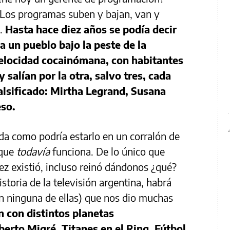
 Los programas suben y bajan, van y
n.
Hasta hace diez años se podía decir
a un pueblo bajo la peste de la
velocidad cocainómana, con habitantes
 salían por la otra, salvo tres, cada
 falsificado: Mirtha Legrand, Susana
eso.
ada como podría estarlo en un corralón de
 que
todavía
funciona. De lo único que
ez existió, incluso reinó dándonos ¿qué?
istoria de la televisión argentina, habrá
n ninguna de ellas) que nos dio muchas
n con distintos planetas
berto Migré, Titanes en el Ring, Fútbol