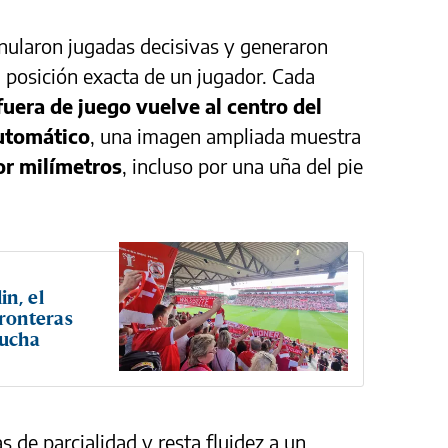
 anularon jugadas decisivas y generaron
a posición exacta de un jugador. Cada
fuera de juego vuelve al centro del
utomático
, una imagen ampliada muestra
or milímetros
, incluso por una uña del pie
n, el
fronteras
lucha
 de parcialidad y resta fluidez a un