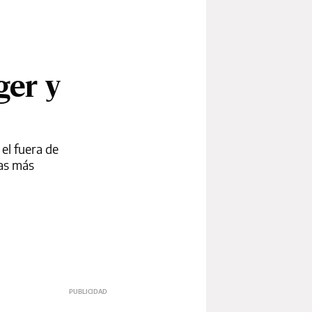
ger y
el fuera de
das más