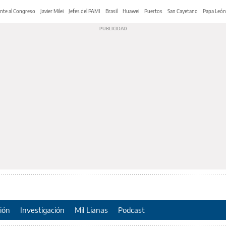
nte al Congreso
Javier Milei
Jefes del PAMI
Brasil
Huawei
Puertos
San Cayetano
Papa León
ión
Investigación
Mil Lianas
Podcast