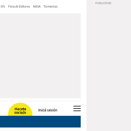
 XIV
Feria de Editores
NASA
Tormentas
Hacete
Iniciá sesión
socia/o