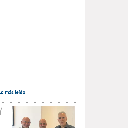
Lo más leído
1