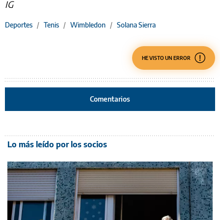
IG
Deportes
/
Tenis
/
Wimbledon
/
Solana Sierra
HE VISTO UN ERROR
Comentarios
Lo más leído por los socios