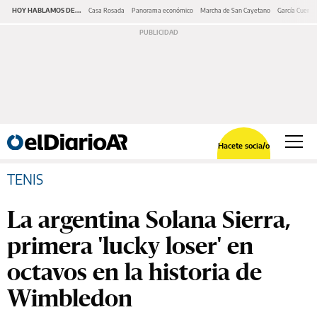
HOY HABLAMOS DE...
Casa Rosada
Panorama económico
Marcha de San Cayetano
García Cuerva
Hacete socia/o
TENIS
La argentina Solana Sierra,
primera 'lucky loser' en
octavos en la historia de
Wimbledon