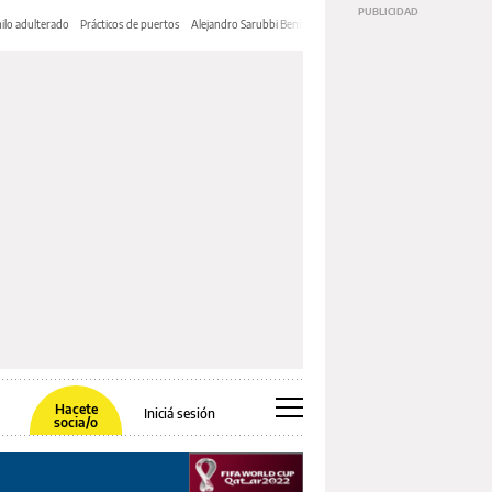
ilo adulterado
Prácticos de puertos
Alejandro Sarubbi Benítez
Hacete
Iniciá sesión
socia/o