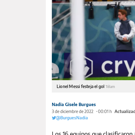
Lionel Messi festeja el gol
Télam
Nadia Gisele Burgues
3 de diciembre de 2022
00:01 h
Actualizad
@BurguesNadia
Los 16 equipos que clasificaron 