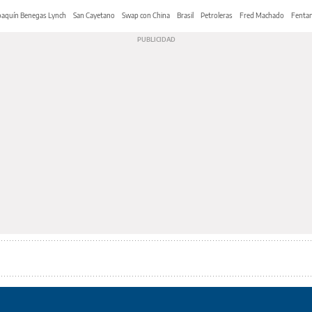
oaquín Benegas Lynch
San Cayetano
Swap con China
Brasil
Petroleras
Fred Machado
Fentan