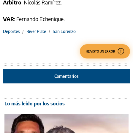
Árbitro
: Nicolás Ramírez.
VAR
: Fernando Echenique.
Deportes
/
River Plate
/
San Lorenzo
HE VISTO UN ERROR
Comentarios
Lo más leído por los socios