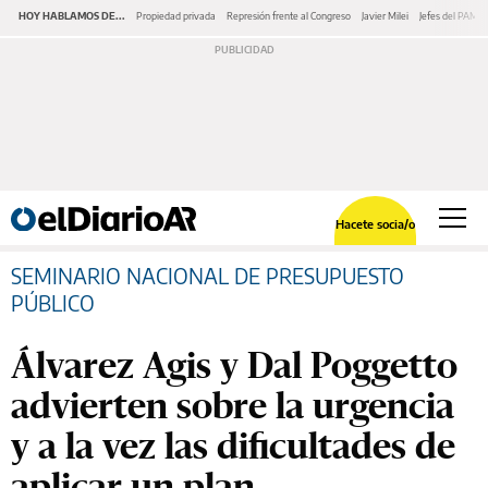
HOY HABLAMOS DE...
Propiedad privada
Represión frente al Congreso
Javier Milei
Jefes del PAMI
Hacete socia/o
SEMINARIO NACIONAL DE PRESUPUESTO
PÚBLICO
Álvarez Agis y Dal Poggetto
advierten sobre la urgencia
y a la vez las dificultades de
aplicar un plan